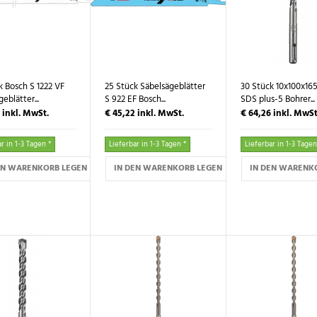
k Bosch S 1222 VF
25 Stück Säbelsägeblätter
30 Stück 10x100x1
eblätter...
S 922 EF Bosch...
SDS plus-5 Bohrer...
5
inkl. MwSt.
€ 45,22
inkl. MwSt.
€ 64,26
inkl. MwSt
r in 1-3 Tagen *
Lieferbar in 1-3 Tagen *
Lieferbar in 1-3 Tagen
EN WARENKORB LEGEN
IN DEN WARENKORB LEGEN
IN DEN WARENK