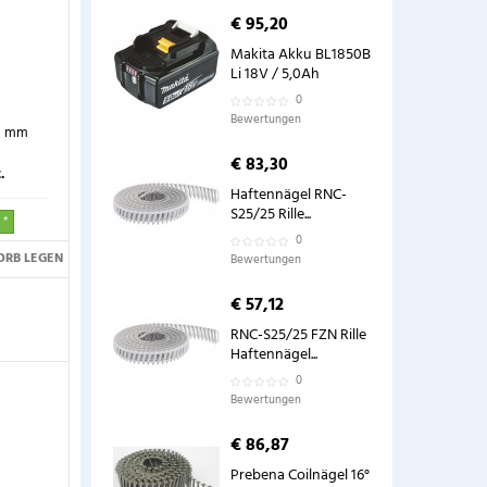
€ 95,20
Makita Akku BL1850B
Li 18V / 5,0Ah
0
Bewertungen
65 mm
€ 83,30
.
Haftennägel RNC-
S25/25 Rille...
 *
0
ORB LEGEN
Bewertungen
€ 57,12
RNC-S25/25 FZN Rille
Haftennägel...
0
Bewertungen
€ 86,87
Prebena Coilnägel 16°