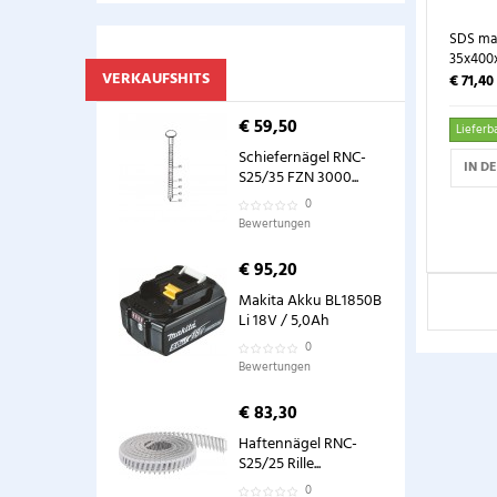
SDS ma
35x400
VERKAUFSHITS
€ 71,40
€ 59,50
Lieferba
Schiefernägel RNC-
IN D
S25/35 FZN 3000...
0
Bewertungen
€ 95,20
Makita Akku BL1850B
Li 18V / 5,0Ah
0
Bewertungen
€ 83,30
Haftennägel RNC-
S25/25 Rille...
0