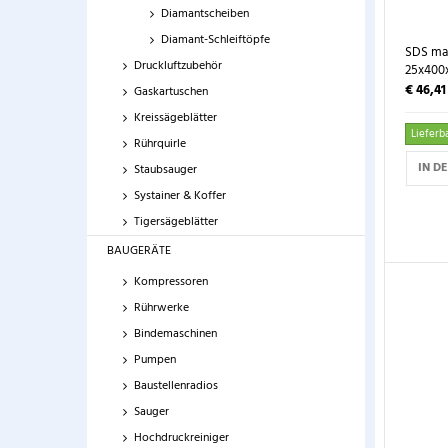
Diamantscheiben
Diamant-Schleiftöpfe
SDS ma
Druckluftzubehör
25x400
€ 46,4
Gaskartuschen
Kreissägeblätter
Lieferba
Rührquirle
IN D
Staubsauger
Systainer & Koffer
Tigersägeblätter
BAUGERÄTE
Kompressoren
Rührwerke
Bindemaschinen
Pumpen
Baustellenradios
Sauger
Hochdruckreiniger