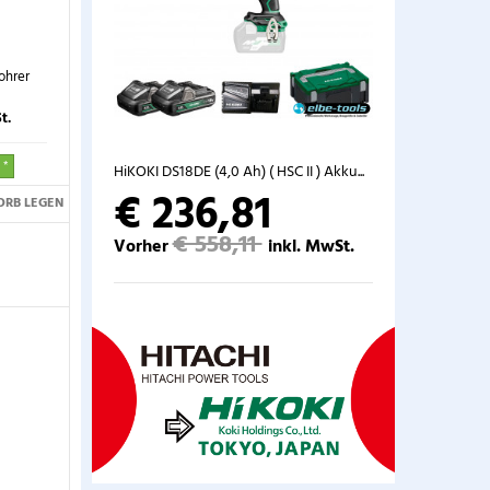
hrer
t.
 *
HiKOKI DS18DE (4,0 Ah) ( HSC II ) Akku...
€ 236,81
ORB LEGEN
€ 558,11
Vorher
inkl. MwSt.