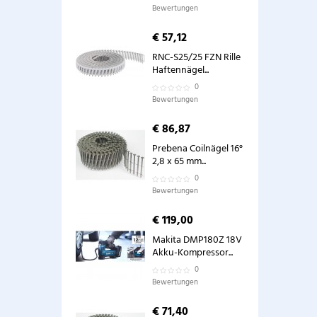
Bewertungen
€ 57,12
RNC-S25/25 FZN Rille
Haftennägel...
0
Bewertungen
€ 86,87
Prebena Coilnägel 16°
2,8 x 65 mm...
0
Bewertungen
€ 119,00
Makita DMP180Z 18V
Akku-Kompressor...
0
Bewertungen
€ 71,40