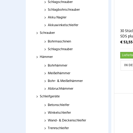
Schlagschrauber
Schlagbohrschrauber
Akku Nagler
Akkuwinkelschleifer
30 Stüc
Schrauber
SDS plu
Bohrmaschinen
€ 53,5
Schlagschrauber
Lieferba
Hämmer
IN D
Bohrhämmer
Meißelhämmer
Bohr- & Meißelhämmer
Abbruchhämmer
Schleifgeräte
Betonschleifer
Winkelschleifer
Wand- & Deckenschleifer
Trennschleifer