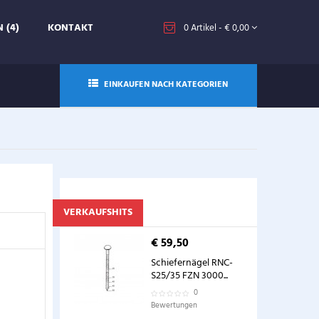
 (4)
KONTAKT
0
Artikel
- € 0,00
EINKAUFEN NACH KATEGORIEN
VERKAUFSHITS
€ 59,50
Schiefernägel RNC-
S25/35 FZN 3000...
0
Bewertungen