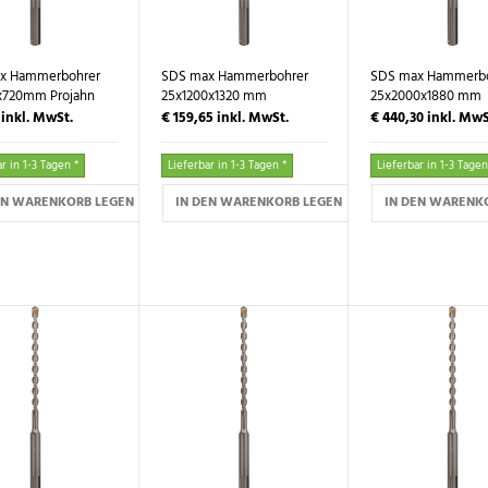
x Hammerbohrer
SDS max Hammerbohrer
SDS max Hammerbo
x720mm Projahn
25x1200x1320 mm
25x2000x1880 mm
PROJAHN
PROJAHN
7
inkl. MwSt.
€ 159,65
inkl. MwSt.
€ 440,30
inkl. MwS
r in 1-3 Tagen *
Lieferbar in 1-3 Tagen *
Lieferbar in 1-3 Tagen
EN WARENKORB LEGEN
IN DEN WARENKORB LEGEN
IN DEN WARENK