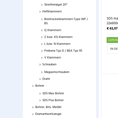
Streifennägel 20°
Heftklammern
SDS ma
Breitrückenklammern Type WP /
22x600
BS
€ 63,0
Q Klammern
Z bzw. KG Klammern
Lieferba
L bzw. N Klammern
IN D
Prebena Typ D / BEA Typ 95
V Klammern
Schrauben
Magazinschrauben
Draht
Bohrer
SDS Max Bohrer
SDS Plus Bohrer
Bohrer, Bits, Meißel
Diamantwerkzeuge