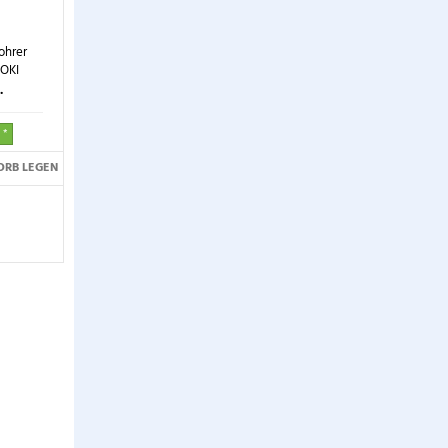
hrer
OKI
.
 *
ORB LEGEN