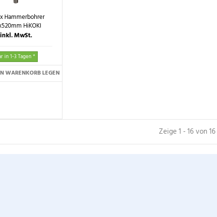
x Hammerbohrer
x520mm HiKOKI
inkl. MwSt.
r in 1-3 Tagen *
EN WARENKORB LEGEN
Zeige 1 - 16 von 16