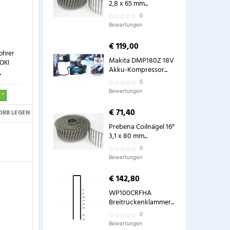
2,8 x 65 mm...
0
Bewertungen
€ 119,00
hrer
Makita DMP180Z 18V
OKI
Akku-Kompressor...
.
0
Bewertungen
 *
€ 71,40
ORB LEGEN
Prebena Coilnägel 16°
3,1 x 80 mm...
0
Bewertungen
€ 142,80
WP100CRFHA
Breitrückenklammer...
0
Bewertungen