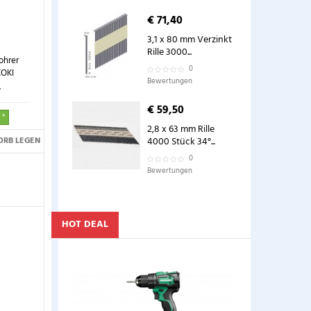
€ 71,40
3,1 x 80 mm Verzinkt
Rille 3000...
hrer
0
OKI
Bewertungen
.
€ 59,50
 *
2,8 x 63 mm Rille
ORB LEGEN
4000 Stück 34°...
0
Bewertungen
HOT DEAL