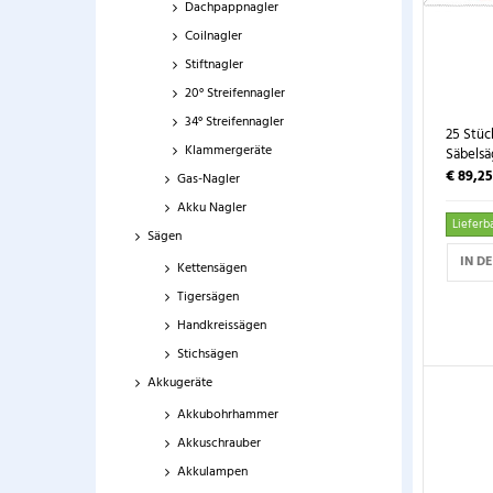
Dachpappnagler
Coilnagler
Stiftnagler
20° Streifennagler
34° Streifennagler
25 Stüc
Klammergeräte
Säbelsäg
€ 89,2
Gas-Nagler
Akku Nagler
Lieferba
Sägen
IN D
Kettensägen
Tigersägen
Handkreissägen
Stichsägen
Akkugeräte
Akkubohrhammer
Akkuschrauber
Akkulampen