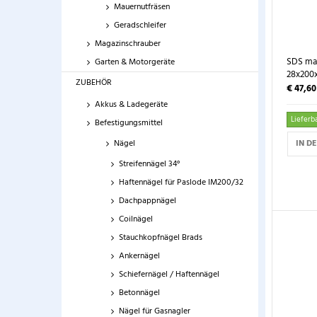
Mauernutfräsen
Geradschleifer
Magazinschrauber
SDS ma
Garten & Motorgeräte
28x200
ZUBEHÖR
€ 47,6
Akkus & Ladegeräte
Lieferba
Befestigungsmittel
IN D
Nägel
Streifennägel 34°
Haftennägel für Paslode IM200/32
Dachpappnägel
Coilnägel
Stauchkopfnägel Brads
Ankernägel
Schiefernägel / Haftennägel
Betonnägel
Nägel für Gasnagler