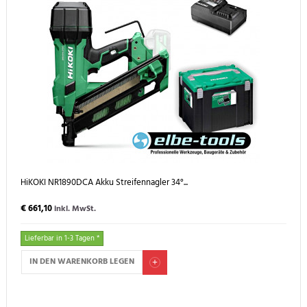
HiKOKI NR1890DCA Akku Streifennagler 34°...
€ 661,10
inkl. MwSt.
Lieferbar in 1-3 Tagen *
IN DEN WARENKORB LEGEN