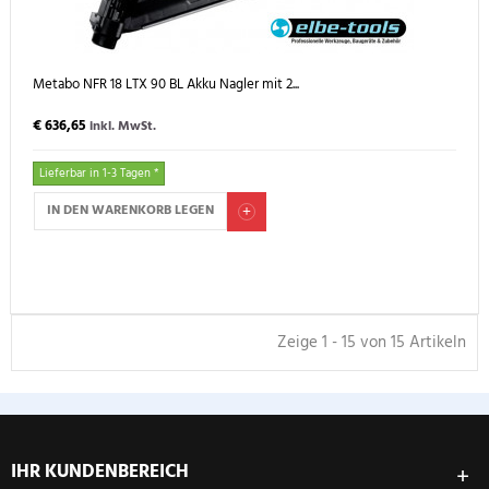
Metabo NFR 18 LTX 90 BL Akku Nagler mit 2...
€ 636,65
inkl. MwSt.
Lieferbar in 1-3 Tagen *
IN DEN WARENKORB LEGEN
Zeige 1 - 15 von 15 Artikeln
IHR KUNDENBEREICH