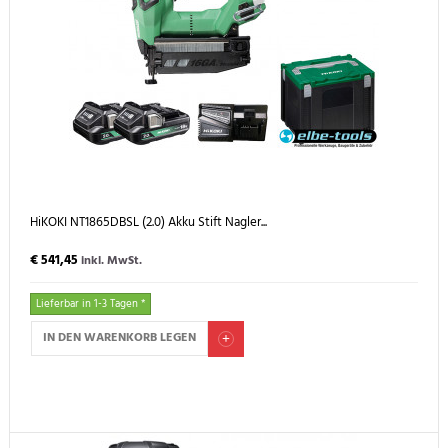
HiKOKI NT1865DBSL (2.0) Akku Stift Nagler...
€ 541,45
inkl. MwSt.
Lieferbar in 1-3 Tagen *
IN DEN WARENKORB LEGEN