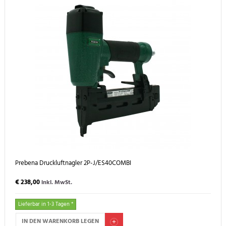
Prebena Druckluftnagler 2P-J/ES40COMBI
€ 238,00
inkl. MwSt.
Lieferbar in 1-3 Tagen *
IN DEN WARENKORB LEGEN