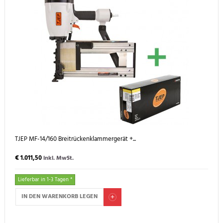
TJEP MF-14/160 Breitrückenklammergerät +...
€ 1.011,50
inkl. MwSt.
Lieferbar in 1-3 Tagen *
IN DEN WARENKORB LEGEN