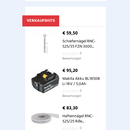
VERKAUFSHITS
€ 59,50
Schiefernägel RNC-
S25/35 FZN 3000...
0
Bewertungen
€ 95,20
Makita Akku BL1850B
Li 18V / 5,0Ah
0
Bewertungen
€ 83,30
Haftennägel RNC-
S25/25 Rille...
0