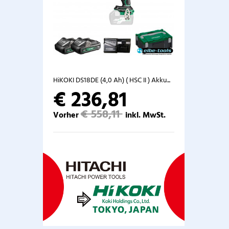
HiKOKI DS18DE (4,0 Ah) ( HSC II ) Akku...
€ 236,81
€ 558,11
Vorher
inkl. MwSt.