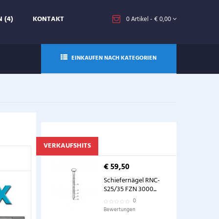
 (4)
KONTAKT
0
Artikel
- € 0,00
EINKAUFEN NACH KATEGORIEN
VERKAUFSHITS
€ 59,50
Schiefernägel RNC-
S25/35 FZN 3000...
0
Bewertungen