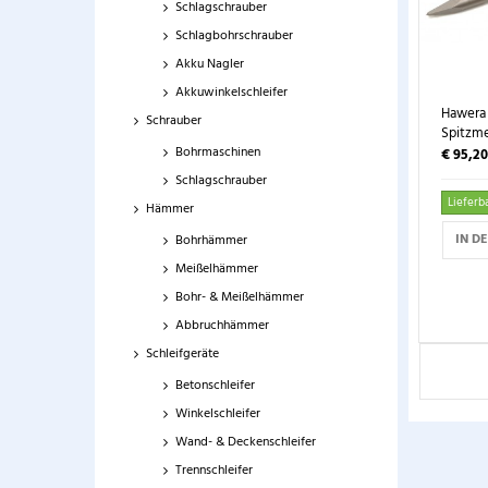
Schlagschrauber
Schlagbohrschrauber
Akku Nagler
Akkuwinkelschleifer
Hawera 
Schrauber
Spitzmei
Bohrmaschinen
€ 95,2
Schlagschrauber
Lieferba
Hämmer
IN D
Bohrhämmer
Meißelhämmer
Bohr- & Meißelhämmer
Abbruchhämmer
Schleifgeräte
Betonschleifer
Winkelschleifer
Wand- & Deckenschleifer
Trennschleifer