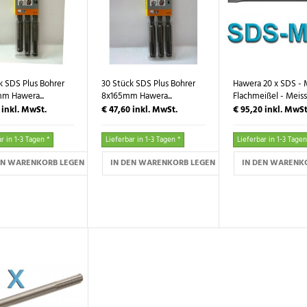
k SDS Plus Bohrer
30 Stück SDS Plus Bohrer
Hawera 20 x SDS - 
m Hawera...
8x165mm Hawera...
Flachmeißel - Meiss
5
inkl. MwSt.
€ 47,60
inkl. MwSt.
€ 95,20
inkl. MwSt
r in 1-3 Tagen *
Lieferbar in 1-3 Tagen *
Lieferbar in 1-3 Tagen
EN WARENKORB LEGEN
IN DEN WARENKORB LEGEN
IN DEN WARENK