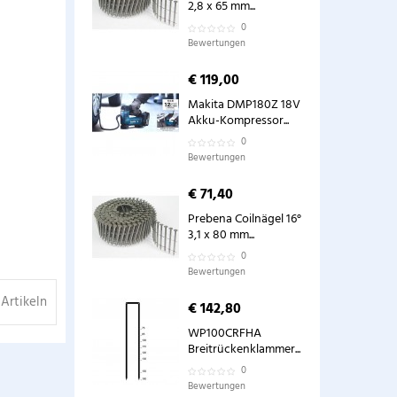
2,8 x 65 mm...
0
Bewertungen
€ 119,00
Makita DMP180Z 18V
Akku-Kompressor...
0
Bewertungen
€ 71,40
Prebena Coilnägel 16°
3,1 x 80 mm...
0
Bewertungen
 Artikeln
€ 142,80
WP100CRFHA
Breitrückenklammer...
0
Bewertungen