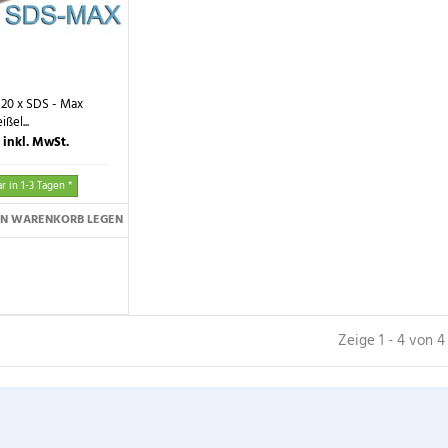
20 x SDS - Max
ßel...
0
inkl. MwSt.
r in 1-3 Tagen *
EN WARENKORB LEGEN
Zeige 1 - 4 von 4