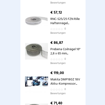
Bewertungen
€ 57,12
RNC-S25/25 FZN Rille
Haftennägel...
0
Bewertungen
€ 86,87
Prebena Coilnägel 16°
2,8 x 65 mm...
0
Bewertungen
€ 119,00
Makita DMP180Z 18V
Akku-Kompressor...
0
Bewertungen
€ 71,40