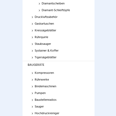
Diamantscheiben
Diamant-Schleiftöpfe
Druckluftzubehör
Gaskartuschen
Kreissägeblätter
Rührquirle
Staubsauger
Systainer & Koffer
Tigersägeblätter
BAUGERÄTE
Kompressoren
Rührwerke
Bindemaschinen
Pumpen
Baustellenradios
Sauger
Hochdruckreiniger