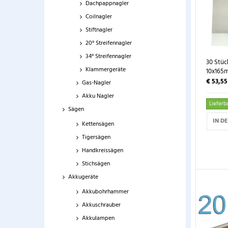
Dachpappnagler
Coilnagler
Stiftnagler
20° Streifennagler
34° Streifennagler
30 Stüc
Klammergeräte
10x165m
€ 53,5
Gas-Nagler
Akku Nagler
Lieferba
Sägen
IN D
Kettensägen
Tigersägen
Handkreissägen
Stichsägen
Akkugeräte
Akkubohrhammer
Akkuschrauber
Akkulampen