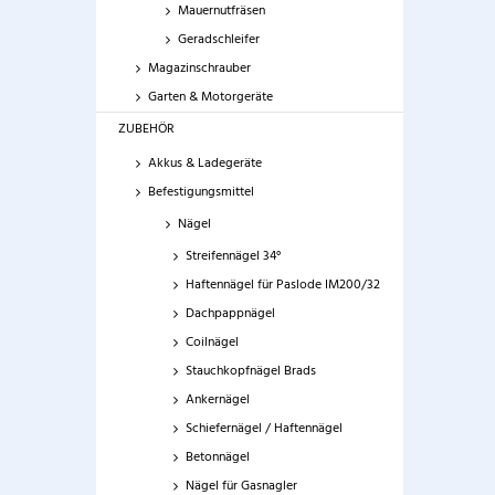
Mauernutfräsen
Geradschleifer
Magazinschrauber
Garten & Motorgeräte
ZUBEHÖR
Akkus & Ladegeräte
Befestigungsmittel
Nägel
Streifennägel 34°
Haftennägel für Paslode IM200/32
Dachpappnägel
Coilnägel
Stauchkopfnägel Brads
Ankernägel
Schiefernägel / Haftennägel
Betonnägel
Nägel für Gasnagler