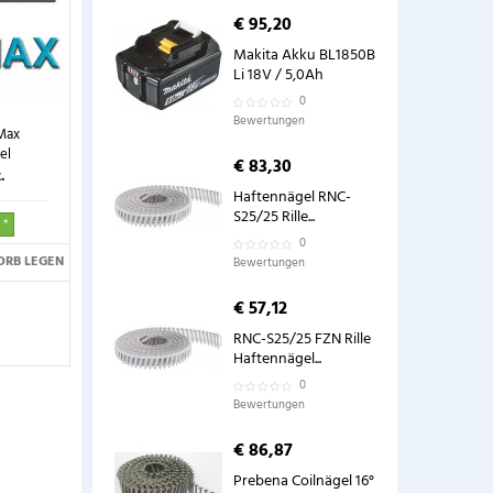
€ 95,20
Makita Akku BL1850B
Li 18V / 5,0Ah
0
Bewertungen
Max
el
€ 83,30
.
Haftennägel RNC-
S25/25 Rille...
 *
0
ORB LEGEN
Bewertungen
€ 57,12
RNC-S25/25 FZN Rille
Haftennägel...
0
Bewertungen
€ 86,87
Prebena Coilnägel 16°