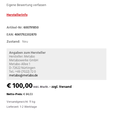
Eigene Bewertung verfassen
Herstellerinfo
Artikel-Nr:
600791850
EAN:
4061792202870
Zustand:
Neu
Angaben zum Hersteller
Hersteller: Metabo
Metabowerke GmbH
Metabo-Allee 1
D-72622 Nürtingen
Tel.: +49 (7022) 72 0
metabo@metabo.de
€ 100,00
-
zzgl. Versand
inkl. MwSt.
Netto-Preis:
€ 84,03
Versandgewicht: 11 kg
Lieferzeit: 1-2 Werktage