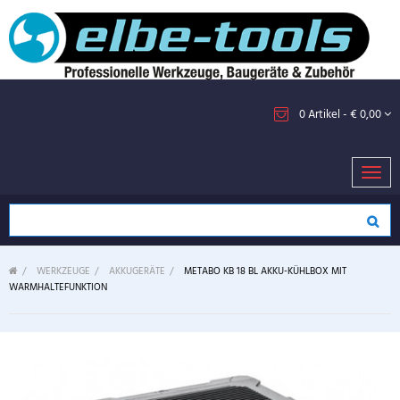
0
Artikel
- € 0,00
Toggl
navig
>
WERKZEUGE
>
AKKUGERÄTE
>
METABO KB 18 BL AKKU-KÜHLBOX MIT
WARMHALTEFUNKTION