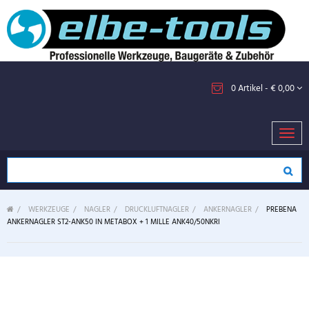
0
Artikel
- € 0,00
Toggl
navig
>
WERKZEUGE
>
NAGLER
>
DRUCKLUFTNAGLER
>
ANKERNAGLER
>
PREBENA
ANKERNAGLER ST2-ANK50 IN METABOX + 1 MILLE ANK40/50NKRI