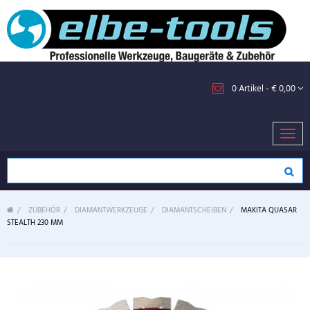
0
Artikel
- € 0,00
Toggl
navig
>
ZUBEHÖR
>
DIAMANTWERKZEUGE
>
DIAMANTSCHEIBEN
>
MAKITA QUASAR
STEALTH 230 MM