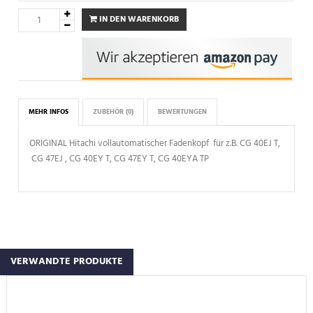
IN DEN WARENKORB
MEHR INFOS
ZUBEHÖR
(0)
BEWERTUNGEN
ORIGINAL Hitachi vollautomatischer Fadenkopf für z.B. CG 40EJ T,
CG 47EJ , CG 40EY T, CG 47EY T, CG 40EYA TP
VERWANDTE PRODUKTE