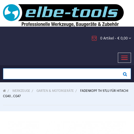
0
Artikel
- € 0,00
Toggl
navig
>
WERKZEUGE
>
GARTEN & MOTORGERÄTE
>
FADENKOPF TH 97LU FÜR HITACHI
CG40 , CG47