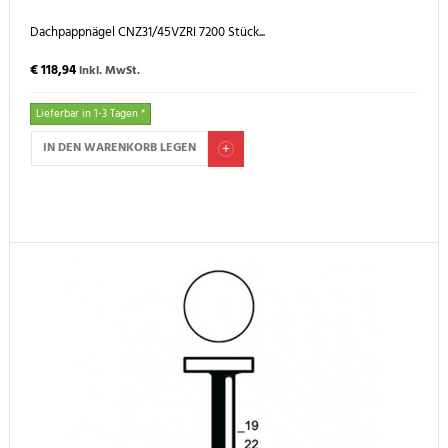
Dachpappnägel CNZ31/45VZRI 7200 Stück...
€ 118,94
inkl. MwSt.
Lieferbar in 1-3 Tagen *
IN DEN WARENKORB LEGEN