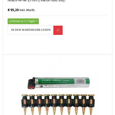
Hitachi HP-BP 25 mm (1 Karton 1000 Stk)...
€ 95,20
inkl. MwSt.
Lieferbar in 1-3 Tagen *
IN DEN WARENKORB LEGEN