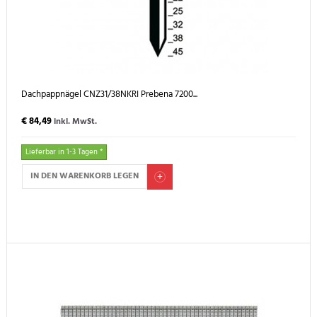
Dachpappnägel CNZ31/38NKRI Prebena 7200...
€ 84,49
inkl. MwSt.
Lieferbar in 1-3 Tagen *
IN DEN WARENKORB LEGEN