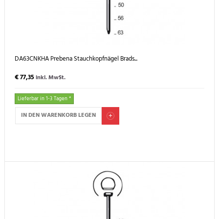
DA63CNKHA Prebena Stauchkopfnägel Brads...
€ 77,35
inkl. MwSt.
Lieferbar in 1-3 Tagen *
IN DEN WARENKORB LEGEN