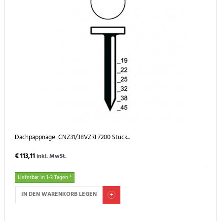
Dachpappnägel CNZ31/38VZRI 7200 Stück...
€ 113,11
inkl. MwSt.
Lieferbar in 1-3 Tagen *
IN DEN WARENKORB LEGEN