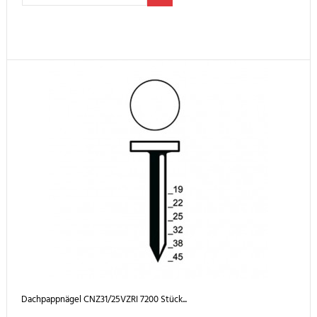
Dachpappnägel CNZ31/25VZRI 7200 Stück...