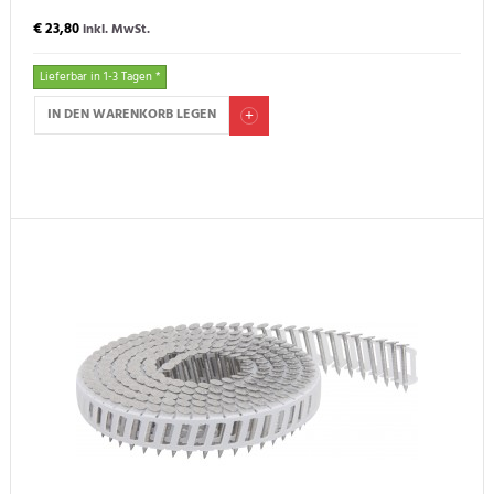
€ 23,80
inkl. MwSt.
Lieferbar in 1-3 Tagen *
IN DEN WARENKORB LEGEN