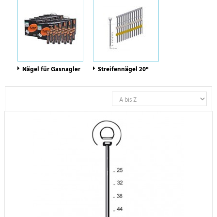
Nägel für Gasnagler
Streifennägel 20°