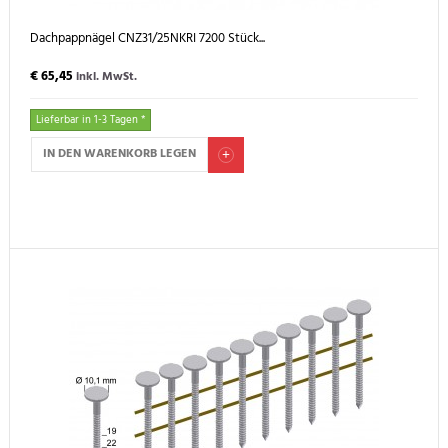
Dachpappnägel CNZ31/25NKRI 7200 Stück...
€ 65,45
inkl. MwSt.
Lieferbar in 1-3 Tagen *
IN DEN WARENKORB LEGEN