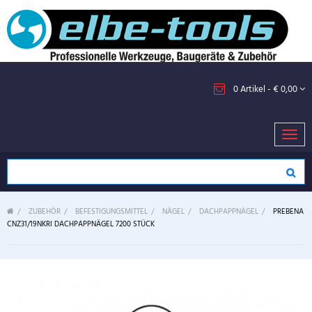
0
Artikel
- € 0,00
Toggl
navig
>
ZUBEHÖR
>
BEFESTIGUNGSMITTEL
>
NÄGEL
>
DACHPAPPNÄGEL
>
PREBENA
CNZ31/19NKRI DACHPAPPNÄGEL 7200 STÜCK